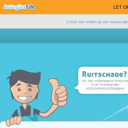
LET OP
U kunt ons vinden op ons nieuwe ad